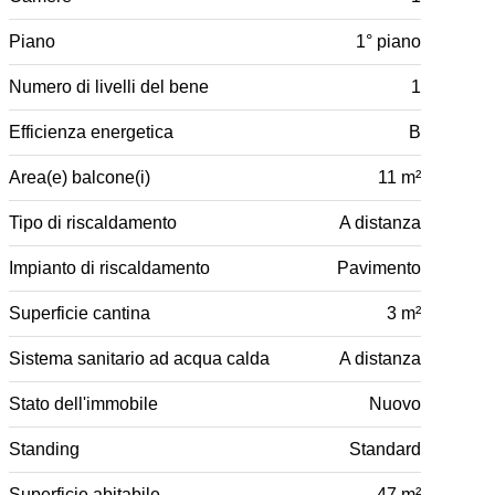
Piano
1° piano
Numero di livelli del bene
1
Efficienza energetica
B
Area(e) balcone(i)
11 m²
Tipo di riscaldamento
A distanza
Impianto di riscaldamento
Pavimento
Superficie cantina
3 m²
Sistema sanitario ad acqua calda
A distanza
Stato dell'immobile
Nuovo
Standing
Standard
Superficie abitabile
47 m²