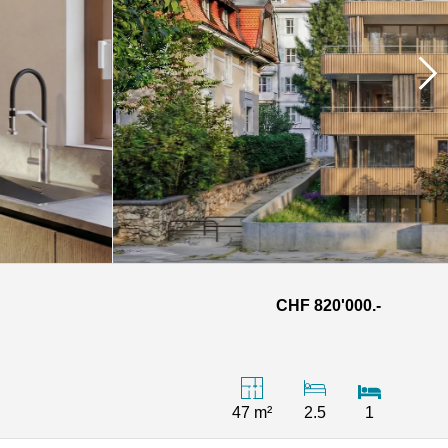
CHF 820'000.-
47 m²
2.5
1