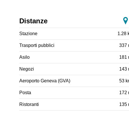
Distanze
Stazione
1.28 
Trasporti pubblici
337
Asilo
181
Negozi
143
Aeroporto Geneva (GVA)
53 
Posta
172
Ristoranti
135