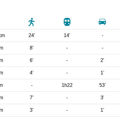
km
24'
14'
-
 m
8'
-
-
 m
6'
-
2'
 m
4'
-
1'
km
-
1h22
53'
 m
7'
-
3'
 m
3'
-
1'