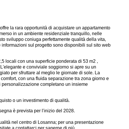
offre la rara opportunità di acquistare un appartamento
mmerso in un ambiente residenziale tranquillo, nelle
to sviluppo coniuga perfettamente qualità della vita,
e informazioni sul progetto sono disponibili sul sito web
 2,5 locali con una superficie ponderata di 53 m2 ,
 L'elegante e conviviale soggiorno si apre su un
ato per sfruttare al meglio le giornate di sole. La
e comfort, con una fluida separazione tra zona giorno e
i di personalizzazione completano un insieme
uisto o un investimento di qualità.
egna è prevista per l'inizio del 2028.
qualità nel centro di Losanna; per una presentazione
tate a contattarci per saperne di più.