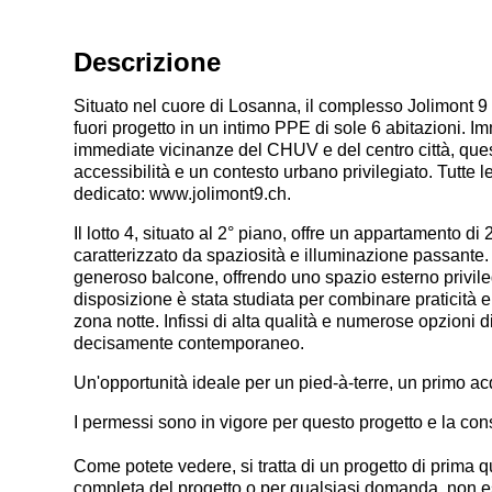
Descrizione
Situato nel cuore di Losanna, il complesso Jolimont 9 
fuori progetto in un intimo PPE di sole 6 abitazioni. I
immediate vicinanze del CHUV e del centro città, ques
accessibilità e un contesto urbano privilegiato. Tutte l
dedicato: www.jolimont9.ch.
Il lotto 4, situato al 2° piano, offre un appartamento di
caratterizzato da spaziosità e illuminazione passante.
generoso balcone, offrendo uno spazio esterno privilegi
disposizione è stata studiata per combinare praticità 
zona notte. Infissi di alta qualità e numerose opzion
decisamente contemporaneo.
Un'opportunità ideale per un pied-à-terre, un primo acq
I permessi sono in vigore per questo progetto e la cons
Come potete vedere, si tratta di un progetto di prima 
completa del progetto o per qualsiasi domanda, non esi