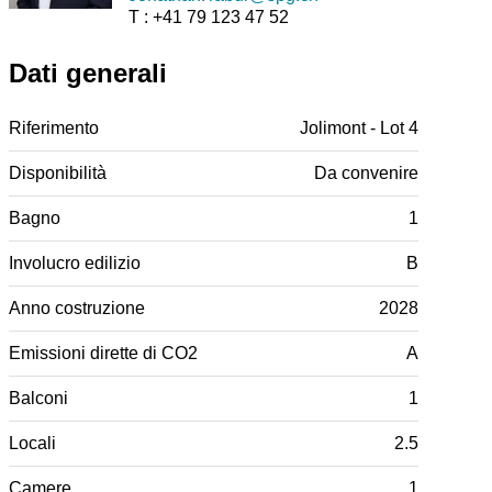
T : +41 79 123 47 52
Dati generali
Riferimento
Jolimont - Lot 4
Disponibilità
Da convenire
Bagno
1
Involucro edilizio
B
Anno costruzione
2028
Emissioni dirette di CO2
A
Balconi
1
Locali
2.5
Camere
1