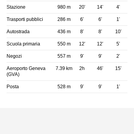
Stazione
980 m
20'
14'
4'
Trasporti pubblici
286 m
6'
6'
1'
Autostrada
436 m
8'
8'
10'
Scuola primaria
550 m
12'
12'
5'
Negozi
557 m
9'
9'
2'
Aeroporto Geneva
7.39 km
2h
46'
15'
(GVA)
Posta
528 m
9'
9'
1'