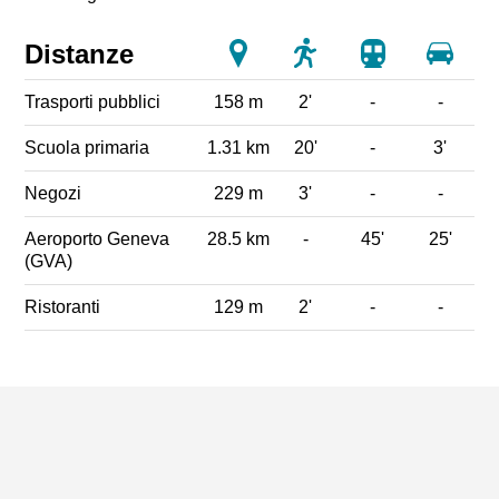
Distanze
Trasporti pubblici
158 m
2'
-
-
Scuola primaria
1.31 km
20'
-
3'
Negozi
229 m
3'
-
-
Aeroporto Geneva
28.5 km
-
45'
25'
(GVA)
Ristoranti
129 m
2'
-
-