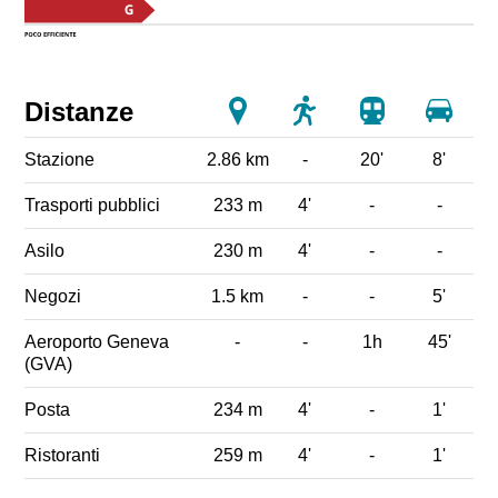
Distanze
Stazione
2.86 km
-
20'
8'
Trasporti pubblici
233 m
4'
-
-
Asilo
230 m
4'
-
-
Negozi
1.5 km
-
-
5'
Aeroporto Geneva
-
-
1h
45'
(GVA)
Posta
234 m
4'
-
1'
Ristoranti
259 m
4'
-
1'