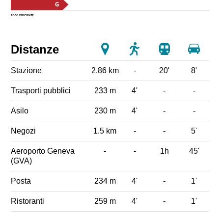
Distanze
Stazione
2.86 km
-
20'
8'
Trasporti pubblici
233 m
4'
-
-
Asilo
230 m
4'
-
-
Negozi
1.5 km
-
-
5'
Aeroporto Geneva
-
-
1h
45'
(GVA)
Posta
234 m
4'
-
1'
Ristoranti
259 m
4'
-
1'