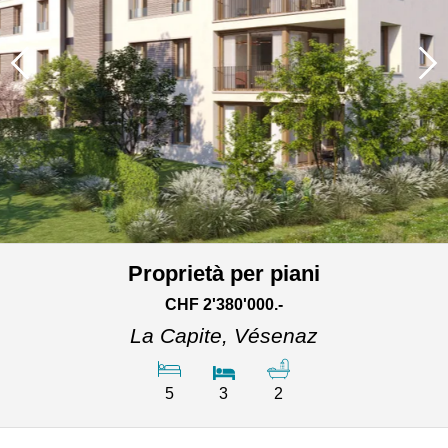
Proprietà per piani
CHF 2'380'000.-
La Capite,
Vésenaz
5
3
2