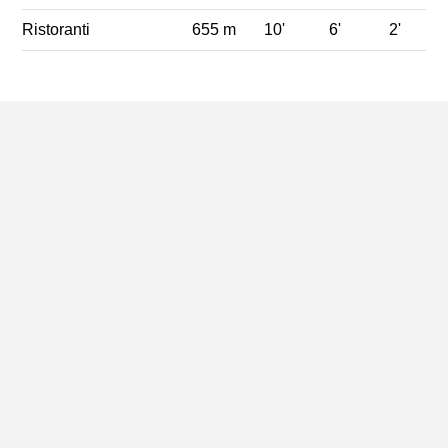
Ristoranti
655 m
10'
6'
2'