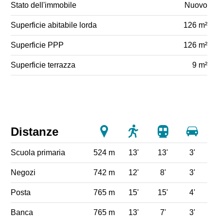
Stato dell'immobile
Nuovo
Superficie abitabile lorda
126 m²
Superficie PPP
126 m²
Superficie terrazza
9 m²
Distanze
Scuola primaria
524 m
13'
13'
3'
Negozi
742 m
12'
8'
3'
Posta
765 m
15'
15'
4'
Banca
765 m
13'
7'
3'