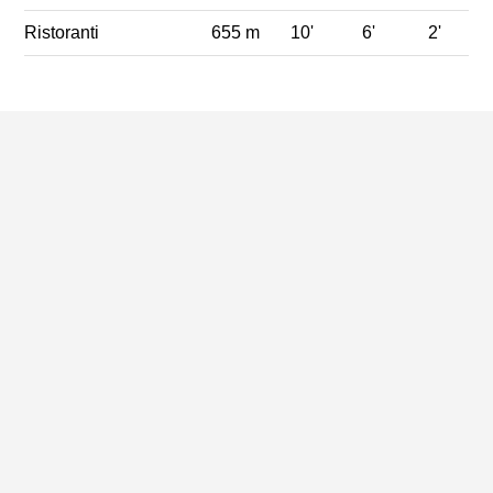
Ristoranti
655 m
10'
6'
2'