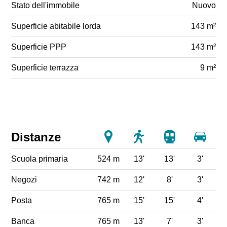
Stato dell'immobile
Nuovo
Superficie abitabile lorda
143 m²
Superficie PPP
143 m²
Superficie terrazza
9 m²
Distanze
Scuola primaria
524 m
13'
13'
3'
Negozi
742 m
12'
8'
3'
Posta
765 m
15'
15'
4'
Banca
765 m
13'
7'
3'