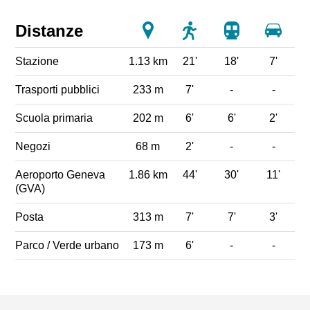
Distanze
Stazione
1.13 km
21'
18'
7'
Trasporti pubblici
233 m
7'
-
-
Scuola primaria
202 m
6'
6'
2'
Negozi
68 m
2'
-
-
Aeroporto Geneva
1.86 km
44'
30'
11'
(GVA)
Posta
313 m
7'
7'
3'
Parco / Verde urbano
173 m
6'
-
-