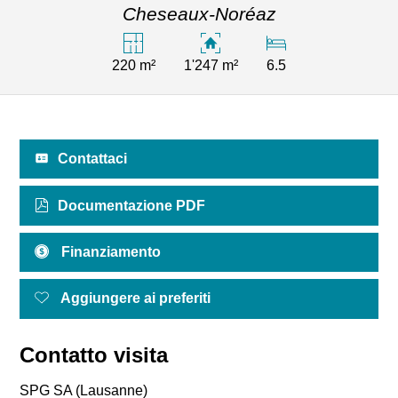
Cheseaux-Noréaz
220 m²
1'247 m²
6.5
Contattaci
Documentazione PDF
Finanziamento
Aggiungere ai preferiti
Contatto visita
SPG SA (Lausanne)