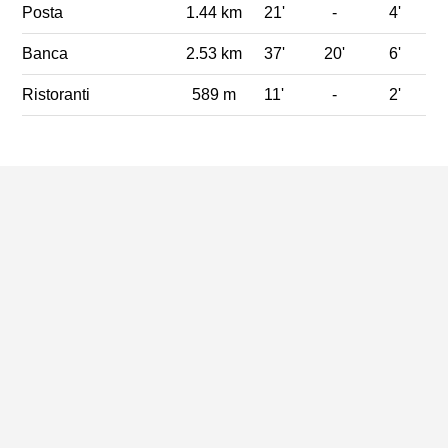
Posta
1.44 km
21'
-
4'
Banca
2.53 km
37'
20'
6'
Ristoranti
589 m
11'
-
2'