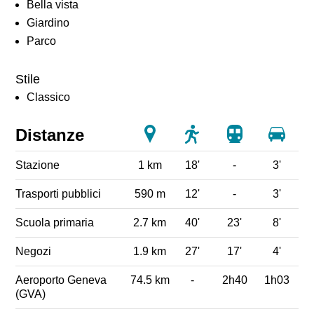
Bella vista
Giardino
Parco
Stile
Classico
Distanze
Stazione
1 km
18'
-
3'
Trasporti pubblici
590 m
12'
-
3'
Scuola primaria
2.7 km
40'
23'
8'
Negozi
1.9 km
27'
17'
4'
Aeroporto Geneva
74.5 km
-
2h40
1h03
(GVA)