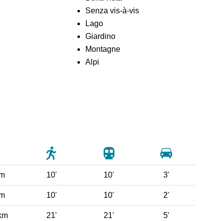
Senza vis-à-vis
Lago
Giardino
Montagne
Alpi
 m
10'
10'
3'
 m
10'
10'
2'
km
21'
21'
5'