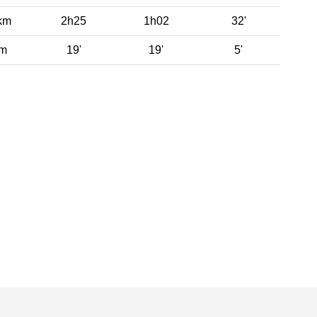
km
2h25
1h02
32'
 m
19'
19'
5'