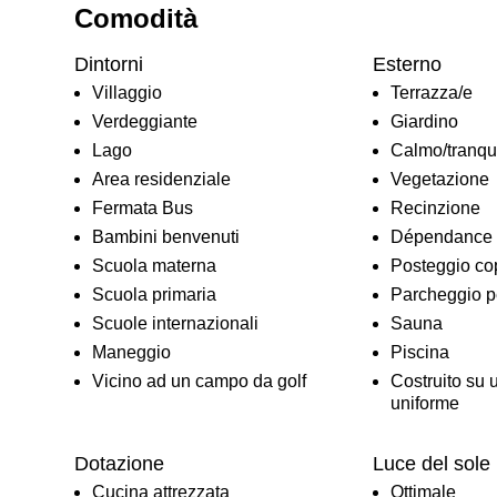
Comodità
Dintorni
Esterno
Villaggio
Terrazza/e
Verdeggiante
Giardino
Lago
Calmo/tranqui
Area residenziale
Vegetazione
Fermata Bus
Recinzione
Bambini benvenuti
Dépendance
Scuola materna
Posteggio co
Scuola primaria
Parcheggio pe
Scuole internazionali
Sauna
Maneggio
Piscina
Vicino ad un campo da golf
Costruito su 
uniforme
Dotazione
Luce del sole
Cucina attrezzata
Ottimale