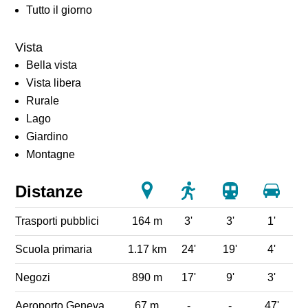
Tutto il giorno
Vista
Bella vista
Vista libera
Rurale
Lago
Giardino
Montagne
Distanze
Trasporti pubblici
164 m
3'
3'
1'
Scuola primaria
1.17 km
24'
19'
4'
Negozi
890 m
17'
9'
3'
Aeroporto Geneva
67 m
-
-
47'