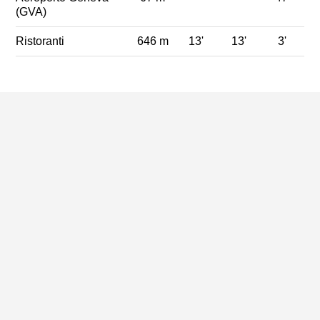
(GVA)
Ristoranti
646 m
13'
13'
3'