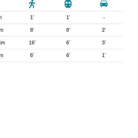
m
1'
1'
-
 m
8'
8'
2'
km
16'
6'
3'
 m
6'
6'
1'