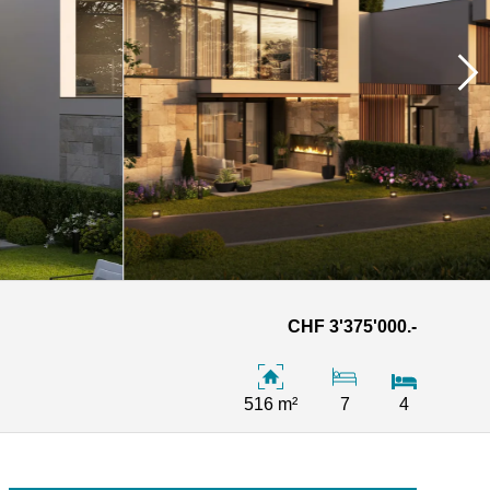
CHF 3'375'000.-
516 m²
7
4