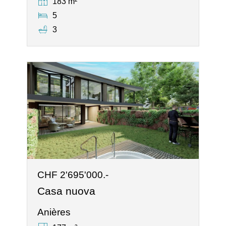
183 m²
5
3
CHF 2'695'000.-
Casa nuova
Anières