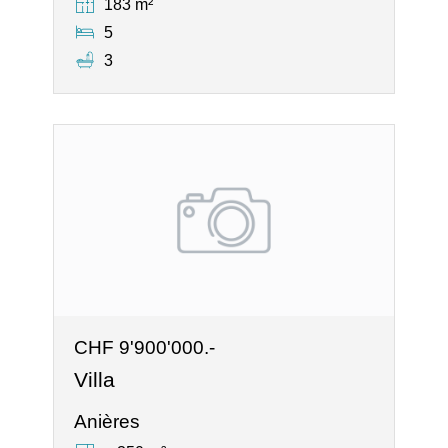
183 m²
5
3
CHF 9'900'000.-
Villa
Anières