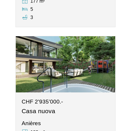
177 m²
5
3
CHF 2'935'000.-
Casa nuova
Anières