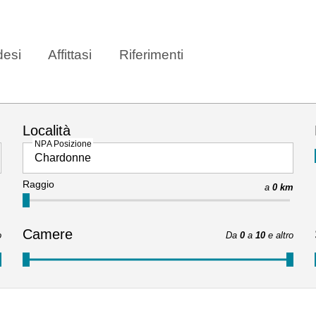
esi
Affittasi
Riferimenti
Località
NPA Posizione
Raggio
a
0 km
Camere
o
Da
0
a
10
e altro