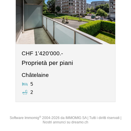
CHF 1'420'000.-
Proprietà per piani
Châtelaine
5
2
®
Software Immomig
2004-2026 da IMMOMIG SA | Tutti i diritti riservati |
Nostri annunci su
dreamo.ch