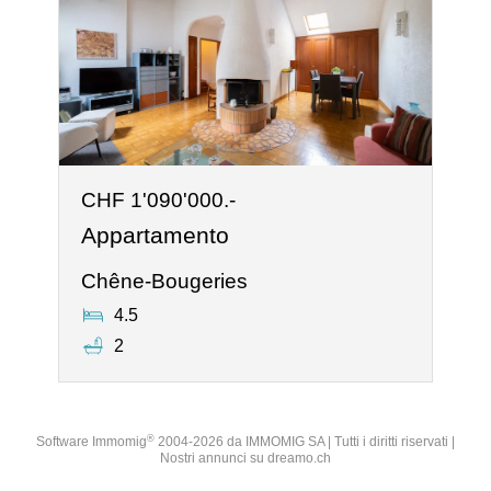
CHF 1'090'000.-
Appartamento
Chêne-Bougeries
4.5
2
®
Software Immomig
2004-2026 da IMMOMIG SA | Tutti i diritti riservati |
Nostri annunci su
dreamo.ch