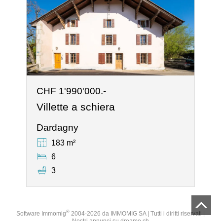
CHF 1'990'000.-
Villette a schiera
Dardagny
183 m²
6
3
®
Software Immomig
2004-2026 da IMMOMIG SA | Tutti i diritti riservati |
Nostri annunci su
dreamo.ch