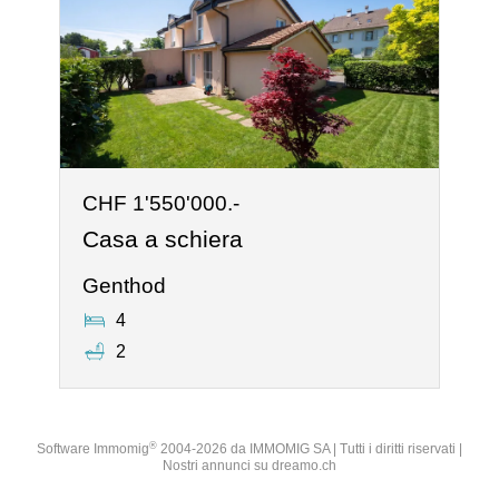
CHF 1'550'000.-
Casa a schiera
Genthod
4
2
®
Software Immomig
2004-2026 da IMMOMIG SA | Tutti i diritti riservati |
Nostri annunci su
dreamo.ch