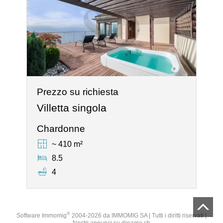
Prezzo su richiesta
Villetta singola
Chardonne
~ 410 m²
8.5
4
®
Software Immomig
2004-2026 da IMMOMIG SA | Tutti i diritti riservati |
Nostri annunci su
dreamo.ch