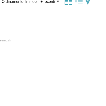
Ordinamento:
Immobili + recenti
reamo.ch