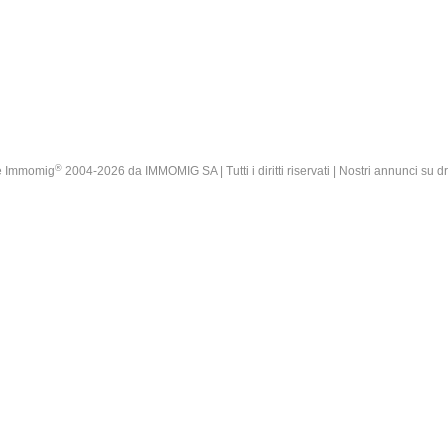
®
e Immomig
2004-2026 da IMMOMIG SA | Tutti i diritti riservati | Nostri annunci su
d