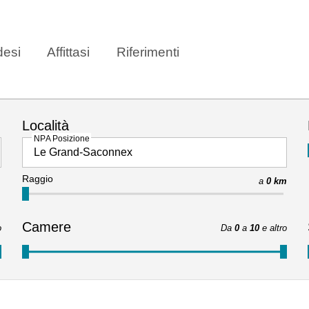
esi
Affittasi
Riferimenti
Località
NPA Posizione
Raggio
a
0 km
Camere
o
Da
0
a
10
e altro