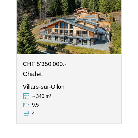
CHF 5'350'000.-
Chalet
Villars-sur-Ollon
~ 340 m²
9.5
4