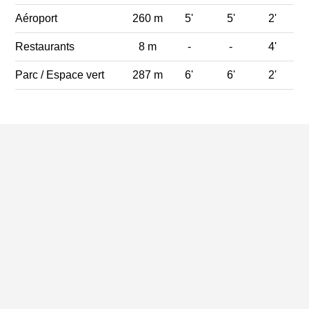
Aéroport
260 m
5'
5'
2'
Restaurants
8 m
-
-
4'
Parc / Espace vert
287 m
6'
6'
2'