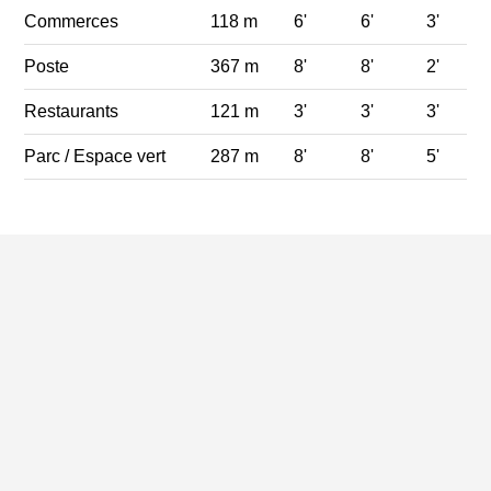
Commerces
118 m
6'
6'
3'
Poste
367 m
8'
8'
2'
Restaurants
121 m
3'
3'
3'
Parc / Espace vert
287 m
8'
8'
5'