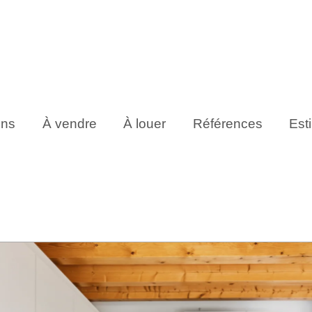
ens
À vendre
À louer
Références
Est