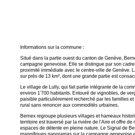
Informations sur la commune :
Situé dans la partie ouest du canton de Genève,
Bern
campagne genevoise. Elle se distingue par son cadre d
proximité immédiate avec le centre-ville de Genève. 
sur près de 13 km², dont une grande partie est consacr
Le village de
Lully
, qui fait partie intégrante de la
environ 1'700 habitants. Entouré de vignobles, de verg
paisible particulièrement recherché par les familles e
rural sans renoncer aux commodités urbaines.
Bernex regroupe plusieurs villages et hameaux histor
territoire est traversé par la rivière de l'Aire et off
espaces de détente en pleine nature. Le Signal de Be
magnifiques panoramas sur la campagne genevoise e