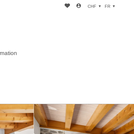
CHF
FR
imation