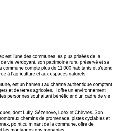
ex
est l'une des communes les plus prisées de la
e vie verdoyant, son patrimoine rural préservé et sa
La commune compte plus de 11'000 habitants et s'étend
ée à l'agriculture et aux espaces naturels.
 commune, est un hameau au charme authentique comptant
ers et de terres agricoles, il offre un environnement
t les personnes souhaitant bénéficier d'un cadre de vie
iques, dont Lully, Sézenove, Loëx et Chèvres. Son
re de nombreux chemins de promenade, pistes cyclables et
rnex, point culminant de la commune, offre de
t les montagnes environnantes.