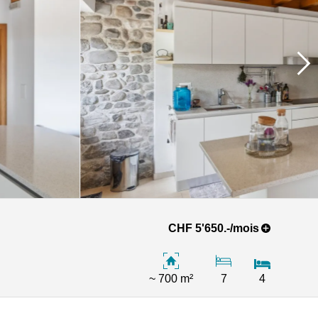
CHF 5'650.-/mois
~ 700 m²
7
4