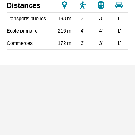
Distances
Transports publics
193 m
3'
3'
1'
Ecole primaire
216 m
4'
4'
1'
Commerces
172 m
3'
3'
1'