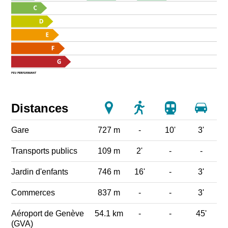
Distances
Gare
727 m
-
10'
3'
Transports publics
109 m
2'
-
-
Jardin d'enfants
746 m
16'
-
3'
Commerces
837 m
-
-
3'
Aéroport de Genève
54.1 km
-
-
45'
(GVA)