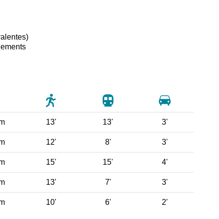
alentes)
ogements
 m
13'
13'
3'
 m
12'
8'
3'
 m
15'
15'
4'
 m
13'
7'
3'
 m
10'
6'
2'