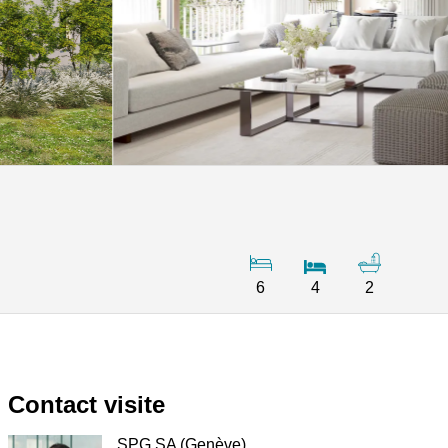
6
4
2
Contact visite
SPG SA (Genève)