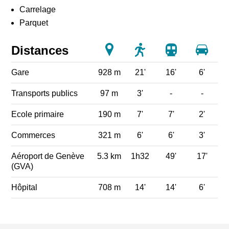
Carrelage
Parquet
Distances
Gare
928 m
21'
16'
6'
Transports publics
97 m
3'
-
-
Ecole primaire
190 m
7'
7'
2'
Commerces
321 m
6'
6'
3'
Aéroport de Genève
5.3 km
1h32
49'
17'
(GVA)
Hôpital
708 m
14'
14'
6'