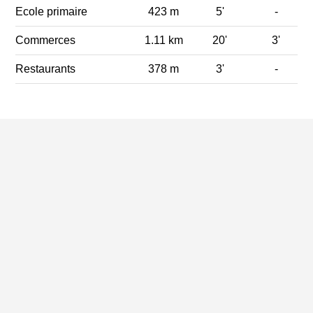
Ecole primaire
423 m
5'
-
Commerces
1.11 km
20'
3'
Restaurants
378 m
3'
-