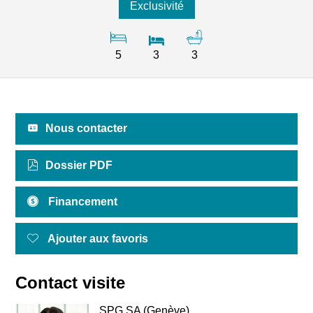
Exclusivité
5
3
3
Nous contacter
Dossier PDF
Financement
Ajouter aux favoris
Contact visite
SPG SA (Genève)