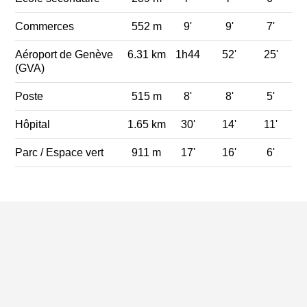
Commerces
552 m
9'
9'
7'
Aéroport de Genève
6.31 km
1h44
52'
25'
(GVA)
Poste
515 m
8'
8'
5'
Hôpital
1.65 km
30'
14'
11'
Parc / Espace vert
911 m
17'
16'
6'