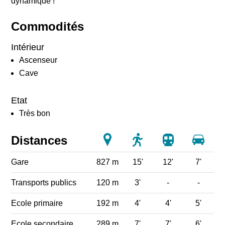
dynamique !
Commodités
Intérieur
Ascenseur
Cave
Etat
Très bon
Distances
Gare
827 m
15'
12'
7'
Transports publics
120 m
3'
-
-
Ecole primaire
192 m
4'
4'
5'
Ecole secondaire
289 m
7'
7'
6'