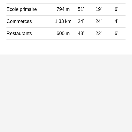
Ecole primaire
794 m
51'
19'
6'
Commerces
1.33 km
24'
24'
4'
Restaurants
600 m
48'
22'
6'