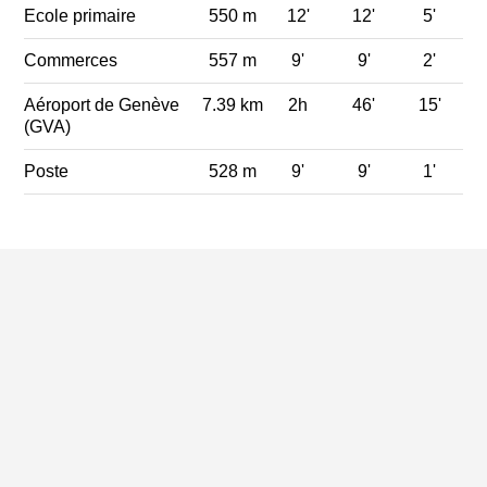
Ecole primaire
550 m
12'
12'
5'
Commerces
557 m
9'
9'
2'
Aéroport de Genève
7.39 km
2h
46'
15'
(GVA)
Poste
528 m
9'
9'
1'