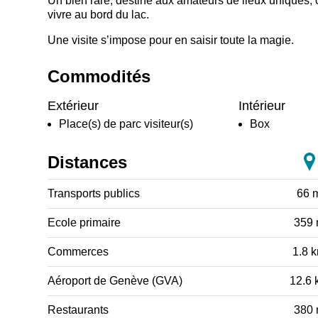
Un bien rare, destiné aux amateurs de lieux uniques, o
vivre au bord du lac.
Une visite s’impose pour en saisir toute la magie.
Commodités
Extérieur
Intérieur
Place(s) de parc visiteur(s)
Box
Distances
Transports publics
66 
Ecole primaire
359
Commerces
1.8 
Aéroport de Genève (GVA)
12.6 
Restaurants
380