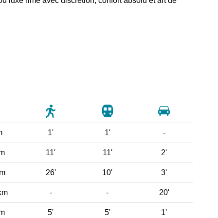
ù luxe rime avec discrétion, confort absolu et art de
m
1'
1'
-
 m
11'
11'
2'
km
26'
10'
3'
km
-
-
20'
 m
5'
5'
1'