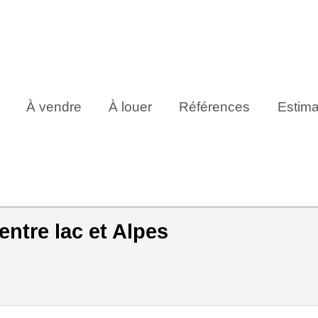
À vendre
À louer
Références
Estima
entre lac et Alpes