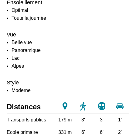
Ensoleillement
Optimal
Toute la journée
Vue
Belle vue
Panoramique
Lac
Alpes
Style
Moderne
Distances
Transports publics
179 m
3'
3'
1'
Ecole primaire
331 m
6'
6'
2'