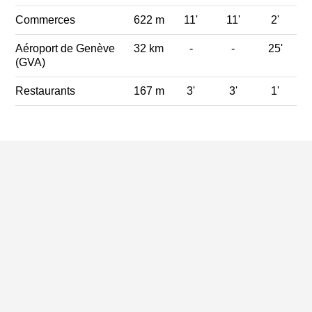
Commerces
622 m
11'
11'
2'
Aéroport de Genève
32 km
-
-
25'
(GVA)
Restaurants
167 m
3'
3'
1'