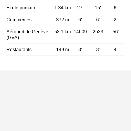
Ecole primaire
1.34 km
27'
15'
6'
Commerces
372 m
6'
6'
2'
Aéroport de Genève
53.1 km
14h09
2h33
56'
(GVA)
Restaurants
149 m
3'
3'
4'