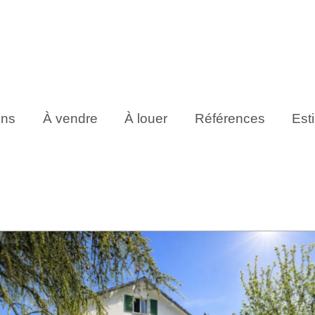
ens
À vendre
À louer
Références
Est