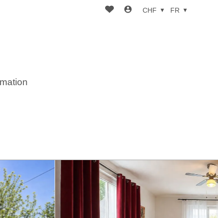
CHF
FR
imation