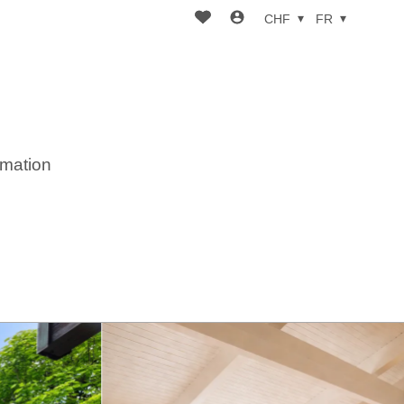
CHF
FR
imation