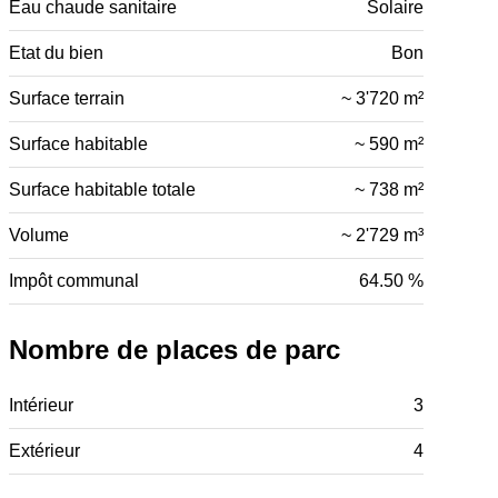
Eau chaude sanitaire
Solaire
Etat du bien
Bon
Surface terrain
~ 3'720 m²
Surface habitable
~ 590 m²
Surface habitable totale
~ 738 m²
Volume
~ 2'729 m³
Impôt communal
64.50 %
Nombre de places de parc
Intérieur
3
Extérieur
4