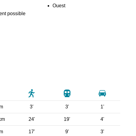
Ouest
nt possible
 m
3'
3'
1'
km
24'
19'
4'
 m
17'
9'
3'