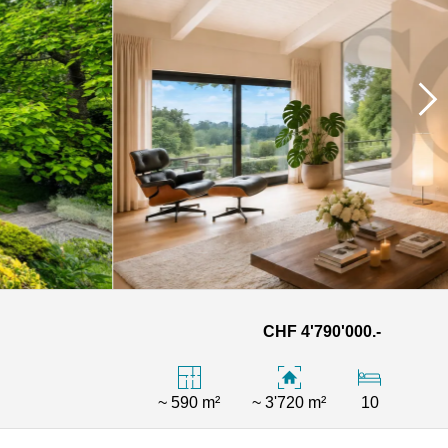
CHF 4'790'000.-
~ 590 m²
~ 3'720 m²
10