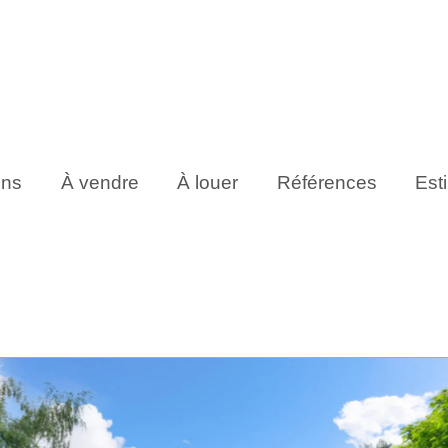
ens
À vendre
À louer
Références
Est