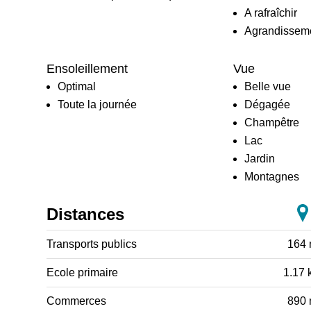
A rafraîchir
Agrandisseme
Ensoleillement
Vue
Optimal
Belle vue
Toute la journée
Dégagée
Champêtre
Lac
Jardin
Montagnes
Distances
Transports publics
164
Ecole primaire
1.17 
Commerces
890