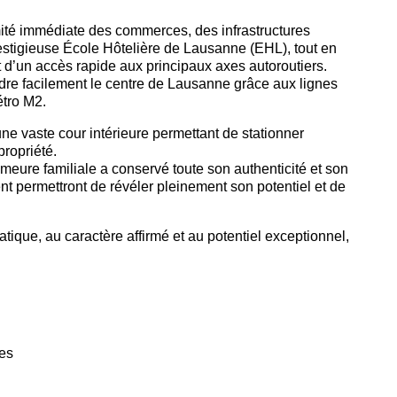
imité immédiate des commerces, des infrastructures
prestigieuse École Hôtelière de Lausanne (EHL), tout en
t d’un accès rapide aux principaux axes autoroutiers.
ndre facilement le centre de Lausanne grâce aux lignes
étro M2.
une vaste cour intérieure permettant de stationner
propriété.
eure familiale a conservé toute son authenticité et son
t permettront de révéler pleinement son potentiel et de
ique, au caractère affirmé et au potentiel exceptionnel,
res