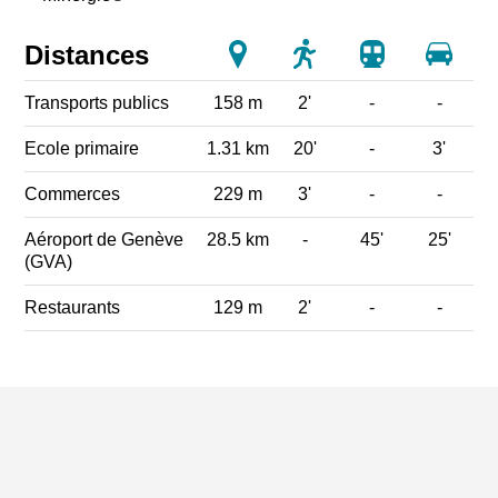
Distances
Transports publics
158 m
2'
-
-
Ecole primaire
1.31 km
20'
-
3'
Commerces
229 m
3'
-
-
Aéroport de Genève
28.5 km
-
45'
25'
(GVA)
Restaurants
129 m
2'
-
-