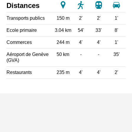
Distances
Transports publics
150 m
2'
2'
1'
Ecole primaire
3.04 km
54'
33'
8'
Commerces
244 m
4'
4'
1'
Aéroport de Genève
50 km
-
-
35'
(GVA)
Restaurants
235 m
4'
4'
2'