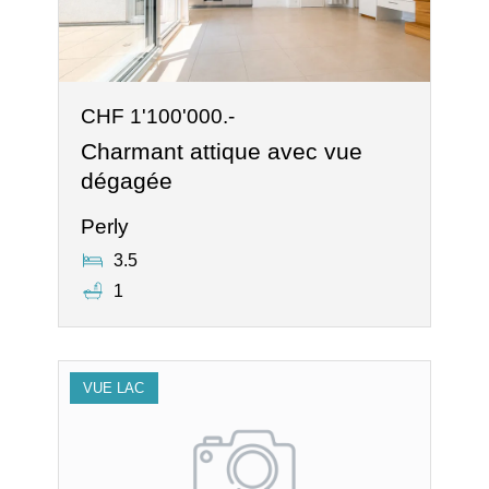
CHF 1'100'000.-
Charmant attique avec vue
dégagée
Perly
3.5
1
VUE LAC