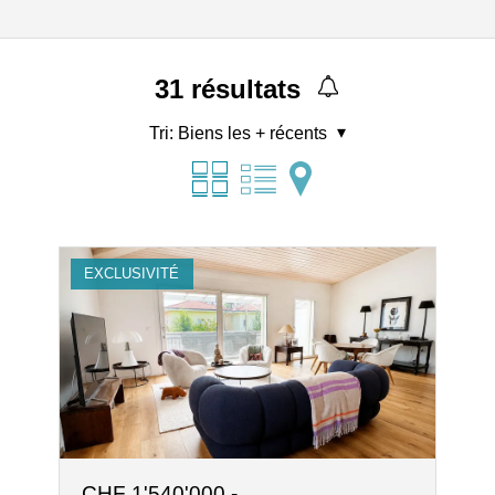
31
résultats
Tri:
Biens les + récents
EXCLUSIVITÉ
CHF 1'540'000.-