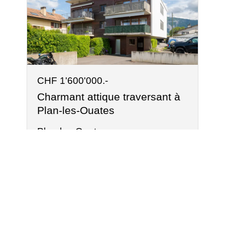
CHF 1'600'000.-
Charmant attique traversant à
Plan-les-Ouates
Plan-les-Ouates
5
2
1
2
3