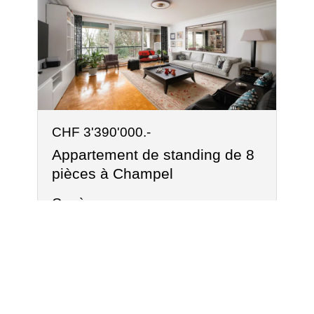
CHF 3'390'000.-
Appartement de standing de 8
pièces à Champel
Genève
8
3
1
2