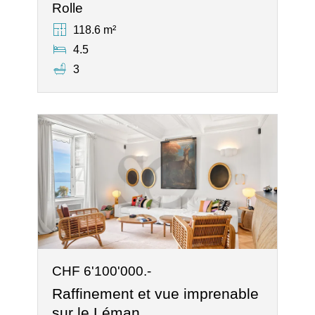
Rolle
118.6 m²
4.5
3
CHF 6'100'000.-
Raffinement et vue imprenable
sur le Léman