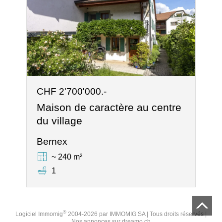
CHF 2'700'000.-
Maison de caractère au centre
du village
Bernex
~ 240 m²
1
®
Logiciel Immomig
2004-2026 par IMMOMIG SA | Tous droits réservés |
Nos annonces sur
dreamo.ch