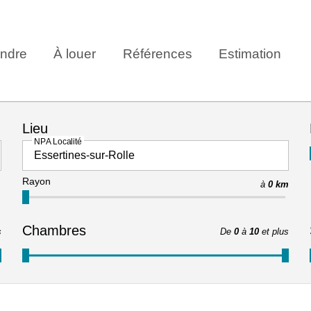
ndre
À louer
Références
Estimation
Lieu
NPA Localité
Rayon
à
0 km
Chambres
s
De
0
à
10
et plus