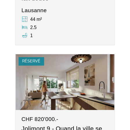
Lausanne
44 m²
2.5
1
RÉSERVÉ
CHF 820'000.-
Jolimont 9 - Quand la ville se