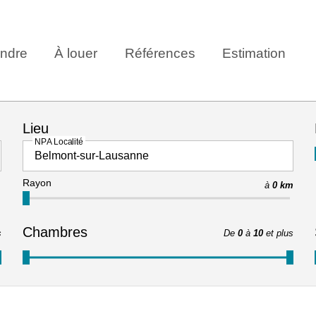
ndre
À louer
Références
Estimation
Lieu
NPA Localité
Rayon
à
0 km
Chambres
s
De
0
à
10
et plus