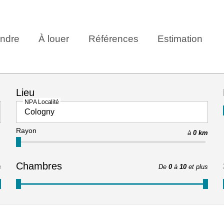
ndre
À louer
Références
Estimation
Lieu
NPA Localité
Rayon
à
0 km
Chambres
s
De
0
à
10
et plus