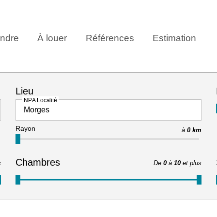
ndre
À louer
Références
Estimation
Lieu
NPA Localité
Rayon
à
0 km
Chambres
s
De
0
à
10
et plus