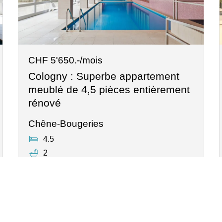
CHF 5'650.-/mois
Cologny : Superbe appartement
meublé de 4,5 pièces entièrement
rénové
Chêne-Bougeries
4.5
2
1
2