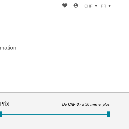
CHF
FR
imation
Prix
De
CHF 0.-
à
50 mio
et plus