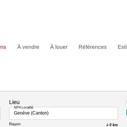
ens
À vendre
À louer
Références
Est
Lieu
NPA Localité
Rayon
à
0 km