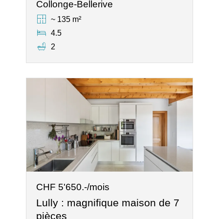
Collonge-Bellerive
~ 135 m²
4.5
2
CHF 5'650.-/mois
Lully : magnifique maison de 7
pièces